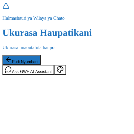
Halmashauri ya Wilaya ya Chato
Ukurasa Haupatikani
Ukurasa unaoutafuta haupo.
Rudi Nyumbani
Ask GWF AI Assistant