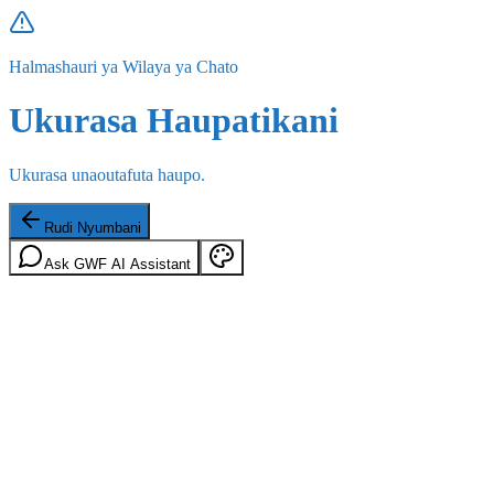
Halmashauri ya Wilaya ya Chato
Ukurasa Haupatikani
Ukurasa unaoutafuta haupo.
Rudi Nyumbani
Ask GWF AI Assistant