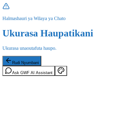
Halmashauri ya Wilaya ya Chato
Ukurasa Haupatikani
Ukurasa unaoutafuta haupo.
Rudi Nyumbani
Ask GWF AI Assistant