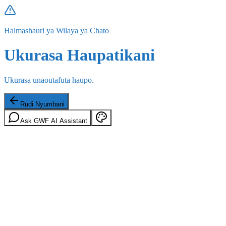
Halmashauri ya Wilaya ya Chato
Ukurasa Haupatikani
Ukurasa unaoutafuta haupo.
Rudi Nyumbani
Ask GWF AI Assistant